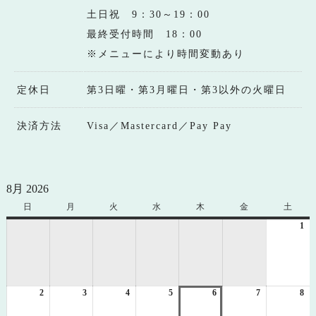
土日祝 9：30～19：00
最終受付時間 18：00
※メニューにより時間変動あり
定休日
第3日曜・第3月曜日・第3以外の火曜日
決済方法
Visa／Mastercard／Pay Pay
8月 2026
日
日
月
月
火
火
水
水
木
木
金
金
土
土
曜
曜
曜
曜
曜
曜
曜
1
20
日
日
日
日
日
日
日
年
8
月
1
2
2026
3
2026
4
2026
5
2026
6
2026
7
2026
8
日
20
年
年
年
年
年
年
年