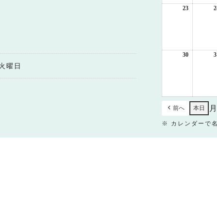
日
23
2026
2
年
8
月
23
日
30
2026
3
年
火曜日
8
月
30
日
前へ
本日
※ カレンダーで