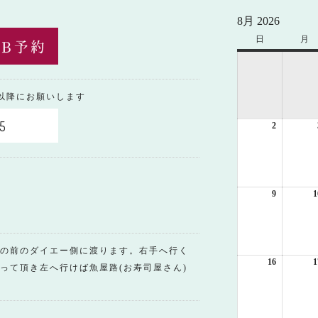
8月 2026
日
日
月
月
曜
曜
日
日
0以降にお願いします
5
2
2026
年
8
月
2
日
9
2026
1
年
8
月
9
の前のダイエー側に渡ります。右手へ行く
日
16
2026
1
って頂き左へ行けば魚屋路(お寿司屋さん)
年
8
月
16