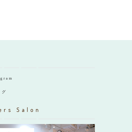
agram
ログ
ers Salon