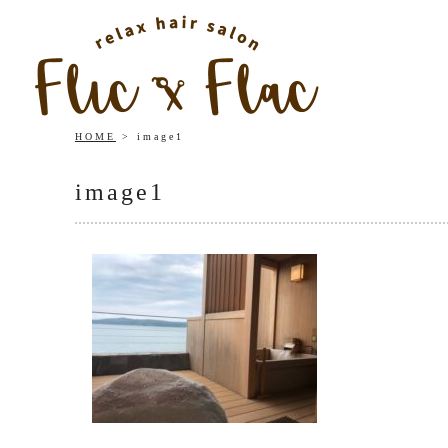
HOME
image1
image1