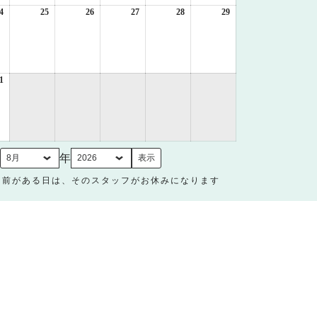
日
日
日
日
日
日
4
2026
25
2026
26
2026
27
2026
28
2026
29
2026
年
年
年
年
年
年
8
8
8
8
8
8
月
月
月
月
月
月
24
25
26
27
28
29
日
日
日
日
日
日
1
2026
年
8
月
31
日
月
年
名前がある日は、そのスタッフがお休みになります