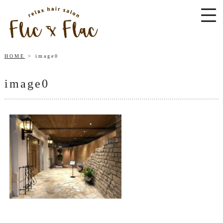
HOME
image0
image0