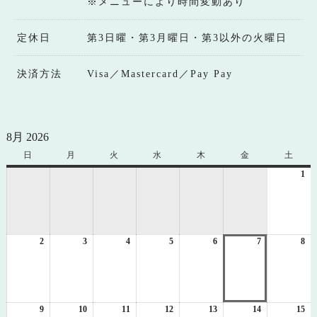
※メニューにより時間変動あり
定休日
第3日曜・第3月曜日・第3以外の火曜日
決済方法
Visa／Mastercard／Pay Pay
8月 2026
日
日
月
月
火
火
水
水
木
木
金
金
土
土
曜
曜
曜
曜
曜
曜
曜
1
20
日
日
日
日
日
日
日
年
8
月
1
2
2026
3
2026
4
2026
5
2026
6
2026
7
2026
8
日
20
年
年
年
年
年
年
年
8
8
8
8
8
8
8
月
月
月
月
月
月
月
2
3
4
5
6
7
8
日
日
日
日
日
日
日
9
2026
10
2026
11
2026
12
2026
13
2026
14
2026
15
20