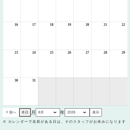
年
年
年
年
年
年
年
8
8
8
8
8
8
8
月
月
月
月
月
月
月
9
10
11
12
13
14
15
日
日
日
日
日
日
日
16
2026
17
2026
18
2026
19
2026
20
2026
21
2026
22
20
年
年
年
年
年
年
年
8
8
8
8
8
8
8
月
月
月
月
月
月
月
16
17
18
19
20
21
22
日
日
日
日
日
日
日
23
2026
24
2026
25
2026
26
2026
27
2026
28
2026
29
20
年
年
年
年
年
年
年
8
8
8
8
8
8
8
月
月
月
月
月
月
月
23
24
25
26
27
28
29
日
日
日
日
日
日
日
30
2026
31
2026
年
年
8
8
月
月
30
31
日
日
月
年
前へ
本日
※ カレンダーで名前がある日は、そのスタッフがお休みになります