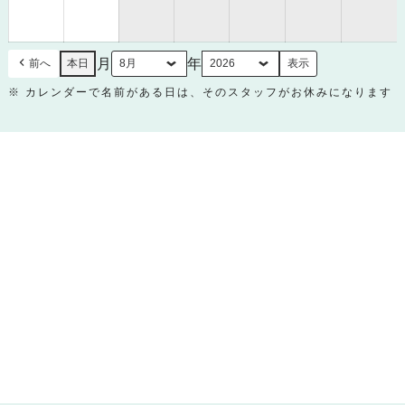
月
月
30
31
日
日
月
年
前へ
本日
※ カレンダーで名前がある日は、そのスタッフがお休みになります