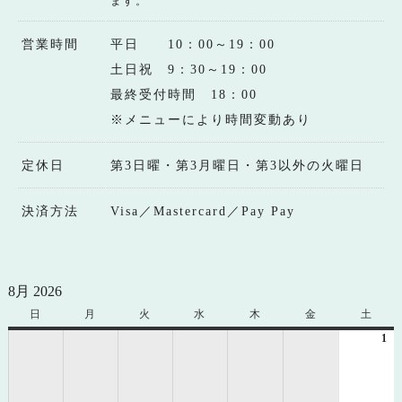
ます。
営業時間
平日 10：00～19：00
土日祝 9：30～19：00
最終受付時間 18：00
※メニューにより時間変動あり
定休日
第3日曜・第3月曜日・第3以外の火曜日
決済方法
Visa／Mastercard／Pay Pay
8月 2026
日
日
月
月
火
火
水
水
木
木
金
金
土
土
曜
曜
曜
曜
曜
曜
曜
1
20
日
日
日
日
日
日
日
年
8
月