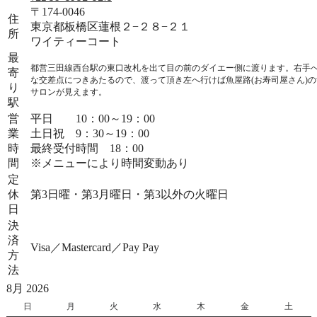
〒174-0046
住
東京都板橋区蓮根２−２８−２１
所
ワイティーコート
最
都営三田線西台駅の東口改札を出て目の前のダイエー側に渡ります。右手
寄
な交差点につきあたるので、渡って頂き左へ行けば魚屋路(お寿司屋さん)
り
サロンが見えます。
駅
営
平日 10：00～19：00
業
土日祝 9：30～19：00
時
最終受付時間 18：00
間
※メニューにより時間変動あり
定
休
第3日曜・第3月曜日・第3以外の火曜日
日
決
済
Visa／Mastercard／Pay Pay
方
法
8月 2026
日
日
月
月
火
火
水
水
木
木
金
金
土
土