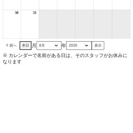
月
月
月
月
月
月
月
23
24
25
26
27
28
29
日
日
日
日
日
日
日
30
2026
31
2026
年
年
8
8
月
月
30
31
日
日
月
年
前へ
本日
※ カレンダーで名前がある日は、そのスタッフがお休みに
なります