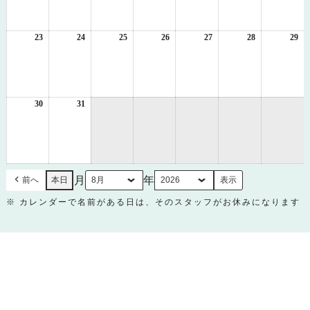
月
月
月
月
月
月
月
16
17
18
19
20
21
22
日
日
日
日
日
日
日
23
2026
24
2026
25
2026
26
2026
27
2026
28
2026
29
20
年
年
年
年
年
年
年
8
8
8
8
8
8
8
月
月
月
月
月
月
月
23
24
25
26
27
28
29
日
日
日
日
日
日
日
30
2026
31
2026
年
年
8
8
月
月
30
31
日
日
月
年
前へ
本日
※ カレンダーで名前がある日は、そのスタッフがお休みになります