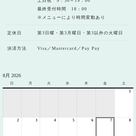
土日祝 9：30～19：00
最終受付時間 18：00
※メニューにより時間変動あり
定休日
第3日曜・第3月曜日・第3以外の火曜日
決済方法
Visa／Mastercard／Pay Pay
8月 2026
日
日
月
月
火
火
水
水
木
木
金
金
土
土
曜
曜
曜
曜
曜
曜
曜
1
20
日
日
日
日
日
日
日
年
8
月
1
2
2026
3
2026
4
2026
5
2026
6
2026
7
2026
8
日
20
年
年
年
年
年
年
年
8
8
8
8
8
8
8