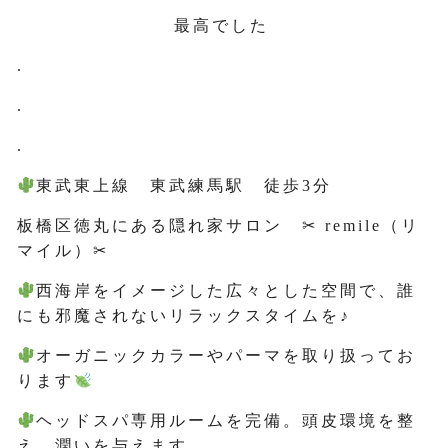
最高でした
.
.
.
東武東上線 東武練馬駅 徒歩3分
板橋区徳丸にある隠れ家サロン ✂ remile（リ
マイル）✂
西海岸をイメージした広々とした空間で、誰
にも邪魔されないリラックスタイムを♪
オーガニックカラーやパーマを取り扱ってお
ります
ヘッドスパ専用ルームを完備。頭皮環境を整
え、潤いを与えます