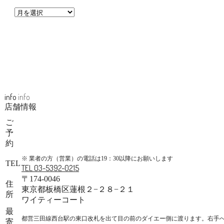
info
info
店舗情報
ご
予
約
※ 業者の方（営業）の電話は19：30以降にお願いします
TEL
TEL 03-5392-0215
〒174-0046
住
東京都板橋区蓮根２−２８−２１
所
ワイティーコート
最
都営三田線西台駅の東口改札を出て目の前のダイエー側に渡ります。右手
寄