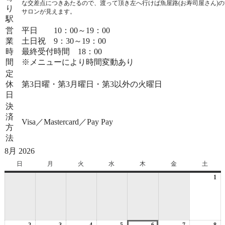
な交差点につきあたるので、渡って頂き左へ行けば魚屋路(お寿司屋さん)
り
サロンが見えます。
駅
営
平日 10：00～19：00
業
土日祝 9：30～19：00
時
最終受付時間 18：00
間
※メニューにより時間変動あり
定
休
第3日曜・第3月曜日・第3以外の火曜日
日
決
済
Visa／Mastercard／Pay Pay
方
法
8月 2026
日
日
月
月
火
火
水
水
木
木
金
金
土
土
曜
曜
曜
曜
曜
曜
曜
1
20
日
日
日
日
日
日
日
年
8
月
1