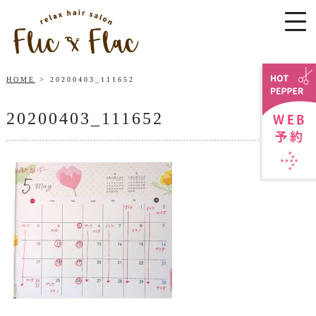
HOME
20200403_111652
20200403_111652