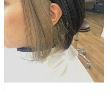
.
.
.