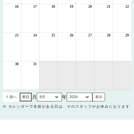
9
10
11
12
13
14
15
日
日
日
日
日
日
日
16
2026
17
2026
18
2026
19
2026
20
2026
21
2026
22
20
年
年
年
年
年
年
年
8
8
8
8
8
8
8
月
月
月
月
月
月
月
16
17
18
19
20
21
22
日
日
日
日
日
日
日
23
2026
24
2026
25
2026
26
2026
27
2026
28
2026
29
20
年
年
年
年
年
年
年
8
8
8
8
8
8
8
月
月
月
月
月
月
月
23
24
25
26
27
28
29
日
日
日
日
日
日
日
30
2026
31
2026
年
年
8
8
月
月
30
31
日
日
月
年
前へ
本日
※ カレンダーで名前がある日は、そのスタッフがお休みになります