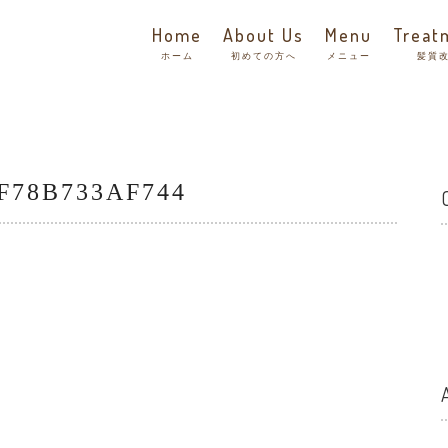
Home
About Us
Menu
Treat
ホーム
初めての方へ
メニュー
髪質
-F78B733AF744