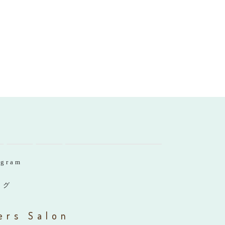
agram
ログ
ers Salon