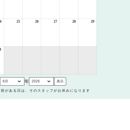
8
8
8
8
8
8
月
月
月
月
月
月
17
18
19
20
21
22
日
日
日
日
日
日
4
2026
25
2026
26
2026
27
2026
28
2026
29
2026
年
年
年
年
年
年
8
8
8
8
8
8
月
月
月
月
月
月
24
25
26
27
28
29
日
日
日
日
日
日
1
2026
年
8
月
31
日
月
年
名前がある日は、そのスタッフがお休みになります