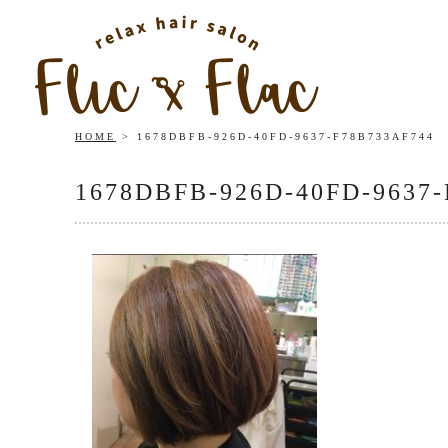
HOME
1678DBFB-926D-40FD-9637-F78B733AF744
1678DBFB-926D-40FD-9637