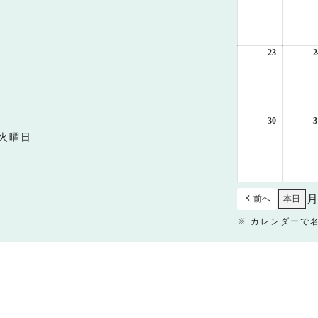
8
月
16
日
23
2026
2
年
8
月
23
日
30
2026
3
年
火曜日
8
月
30
日
前へ
本日
※ カレンダーで