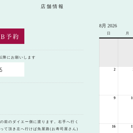
店舗情報
8月 2026
日
日
月
月
曜
曜
日
日
0以降にお願いします
5
2
2026
年
8
月
2
日
9
2026
1
年
8
月
9
の前のダイエー側に渡ります。右手へ行く
日
16
2026
1
って頂き左へ行けば魚屋路(お寿司屋さん)
年