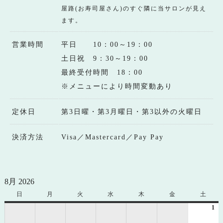
屋路(お寿司屋さん)のすぐ隣に当サロンが見え
ます。
営業時間
平日 10：00～19：00
土日祝 9：30～19：00
最終受付時間 18：00
※メニューにより時間変動あり
定休日
第3日曜・第3月曜日・第3以外の火曜日
決済方法
Visa／Mastercard／Pay Pay
8月 2026
日
日
月
月
火
火
水
水
木
木
金
金
土
土
曜
曜
曜
曜
曜
曜
曜
1
20
日
日
日
日
日
日
日
年