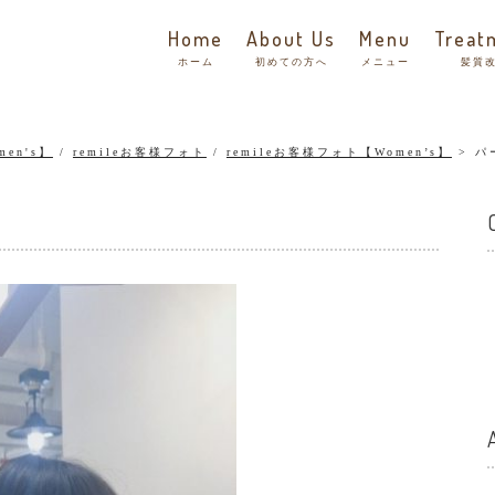
Home
About Us
Menu
Treat
ホーム
初めての方へ
メニュー
髪質
men's】
/
remileお客様フォト
/
remileお客様フォト【Women’s】
パ