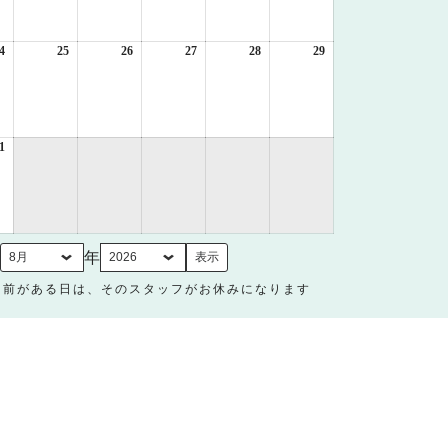
月
月
月
月
月
月
17
18
19
20
21
22
日
日
日
日
日
日
4
2026
25
2026
26
2026
27
2026
28
2026
29
2026
年
年
年
年
年
年
8
8
8
8
8
8
月
月
月
月
月
月
24
25
26
27
28
29
日
日
日
日
日
日
1
2026
年
8
月
31
日
月
年
名前がある日は、そのスタッフがお休みになります