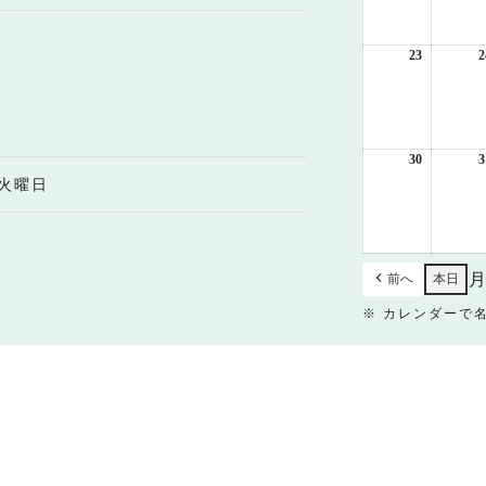
月
16
日
23
2026
2
年
8
月
23
日
30
2026
3
年
火曜日
8
月
30
日
前へ
本日
※ カレンダーで