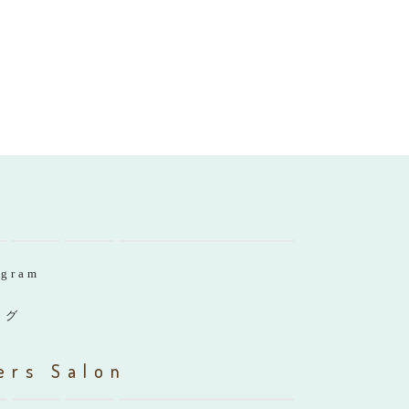
agram
ログ
ers Salon