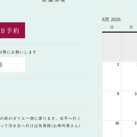
8月 2026
日
日
月
月
曜
曜
日
日
0以降にお願いします
5
2
2026
年
8
月
2
日
9
2026
1
年
8
月
9
の前のダイエー側に渡ります。右手へ行く
日
16
2026
1
って頂き左へ行けば魚屋路(お寿司屋さん)
年
8