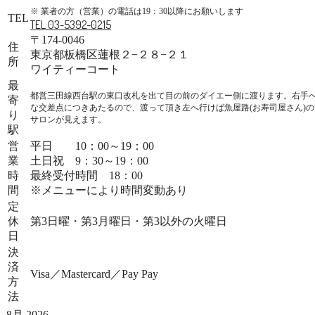
※ 業者の方（営業）の電話は19：30以降にお願いします
TEL
TEL 03-5392-0215
〒174-0046
住
東京都板橋区蓮根２−２８−２１
所
ワイティーコート
最
都営三田線西台駅の東口改札を出て目の前のダイエー側に渡ります。右手
寄
な交差点につきあたるので、渡って頂き左へ行けば魚屋路(お寿司屋さん)
り
サロンが見えます。
駅
営
平日 10：00～19：00
業
土日祝 9：30～19：00
時
最終受付時間 18：00
間
※メニューにより時間変動あり
定
休
第3日曜・第3月曜日・第3以外の火曜日
日
決
済
Visa／Mastercard／Pay Pay
方
法
8月 2026