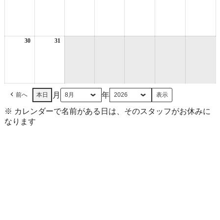
年
年
年
年
年
年
年
8
8
8
8
8
8
8
月
月
月
月
月
月
月
23
24
25
26
27
28
29
日
日
日
日
日
日
日
30
2026
31
2026
年
年
8
8
月
月
30
31
日
日
月
年
前へ
本日
※ カレンダーで名前がある日は、そのスタッフがお休みに
なります