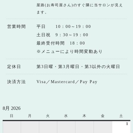
屋路(お寿司屋さん)のすぐ隣に当サロンが見え
ます。
営業時間
平日 10：00～19：00
土日祝 9：30～19：00
最終受付時間 18：00
※メニューにより時間変動あり
定休日
第3日曜・第3月曜日・第3以外の火曜日
決済方法
Visa／Mastercard／Pay Pay
8月 2026
日
日
月
月
火
火
水
水
木
木
金
金
土
土
曜
曜
曜
曜
曜
曜
曜
1
20
日
日
日
日
日
日
日
年