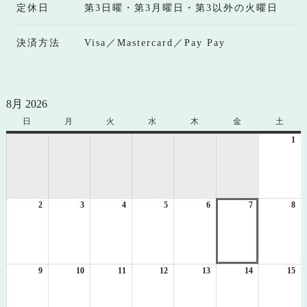
定休日
第3日曜・第3月曜日・第3以外の火曜日
決済方法
Visa／Mastercard／Pay Pay
8月 2026
日
日
月
月
火
火
水
水
木
木
金
金
土
土
曜
曜
曜
曜
曜
曜
曜
1
20
日
日
日
日
日
日
日
年
8
月
1
2
2026
3
2026
4
2026
5
2026
6
2026
7
2026
8
日
20
年
年
年
年
年
年
年
8
8
8
8
8
8
8
月
月
月
月
月
月
月
2
3
4
5
6
7
8
日
日
日
日
日
日
日
9
2026
10
2026
11
2026
12
2026
13
2026
14
2026
15
20
年
年
年
年
年
年
年
8
8
8
8
8
8
8