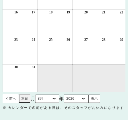
月
月
月
月
月
月
月
9
10
11
12
13
14
15
日
日
日
日
日
日
日
16
2026
17
2026
18
2026
19
2026
20
2026
21
2026
22
20
年
年
年
年
年
年
年
8
8
8
8
8
8
8
月
月
月
月
月
月
月
16
17
18
19
20
21
22
日
日
日
日
日
日
日
23
2026
24
2026
25
2026
26
2026
27
2026
28
2026
29
20
年
年
年
年
年
年
年
8
8
8
8
8
8
8
月
月
月
月
月
月
月
23
24
25
26
27
28
29
日
日
日
日
日
日
日
30
2026
31
2026
年
年
8
8
月
月
30
31
日
日
月
年
前へ
本日
※ カレンダーで名前がある日は、そのスタッフがお休みになります