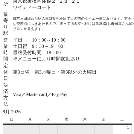
東京都板橋区蓮根２−２８−２１
所
ワイティーコート
最
都営三田線西台駅の東口改札を出て目の前のダイエー側に渡ります。右手
寄
な交差点につきあたるので、渡って頂き左へ行けば魚屋路(お寿司屋さん)
り
サロンが見えます。
駅
営
平日 10：00～19：00
業
土日祝 9：30～19：00
時
最終受付時間 18：00
間
※メニューにより時間変動あり
定
休
第3日曜・第3月曜日・第3以外の火曜日
日
決
済
Visa／Mastercard／Pay Pay
方
法
8月 2026
日
日
月
月
火
火
水
水
木
木
金
金
土
土
曜
曜
曜
曜
曜
曜
曜
1
20
日
日
日
日
日
日
日
年