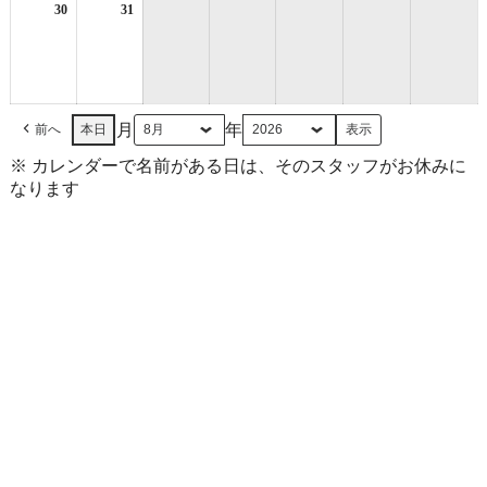
日
日
日
日
日
日
日
30
2026
31
2026
年
年
8
8
月
月
30
31
日
日
月
年
前へ
本日
※ カレンダーで名前がある日は、そのスタッフがお休みに
なります