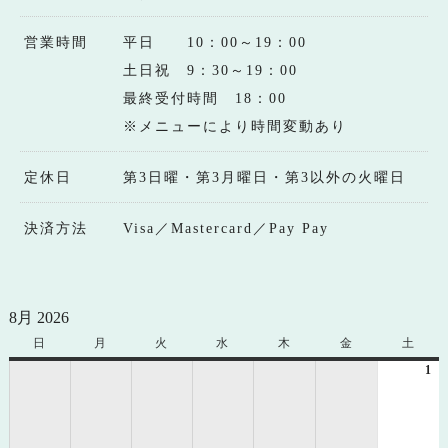
営業時間
平日 10：00～19：00
土日祝 9：30～19：00
最終受付時間 18：00
※メニューにより時間変動あり
定休日
第3日曜・第3月曜日・第3以外の火曜日
決済方法
Visa／Mastercard／Pay Pay
8月 2026
日
日
月
月
火
火
水
水
木
木
金
金
土
土
曜
曜
曜
曜
曜
曜
曜
1
20
日
日
日
日
日
日
日
年
8
月
1