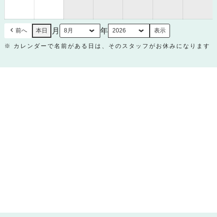
月
月
30
31
日
日
月
年
前へ
本日
※ カレンダーで名前がある日は、そのスタッフがお休みになります