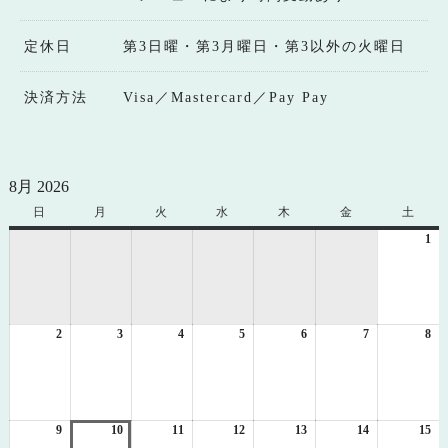
定休日
第3日曜・第3月曜日・第3以外の火曜日
決済方法
Visa／Mastercard／Pay Pay
8月 2026
日
日
月
月
火
火
水
水
木
木
金
金
土
土
曜
曜
曜
曜
曜
曜
曜
1
20
日
日
日
日
日
日
日
年
8
月
1
2
2026
3
2026
4
2026
5
2026
6
2026
7
2026
8
日
20
年
年
年
年
年
年
年
8
8
8
8
8
8
8
月
月
月
月
月
月
月
2
3
4
5
6
7
8
日
日
日
日
日
日
日
9
2026
10
2026
11
2026
12
2026
13
2026
14
2026
15
20