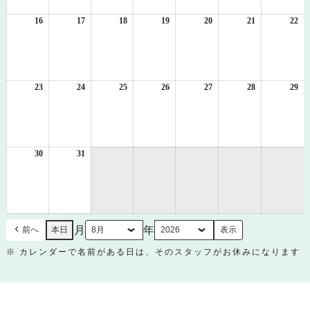
9
10
11
12
13
14
15
日
日
日
日
日
日
日
16
2026
17
2026
18
2026
19
2026
20
2026
21
2026
22
20
年
年
年
年
年
年
年
8
8
8
8
8
8
8
月
月
月
月
月
月
月
16
17
18
19
20
21
22
日
日
日
日
日
日
日
23
2026
24
2026
25
2026
26
2026
27
2026
28
2026
29
20
年
年
年
年
年
年
年
8
8
8
8
8
8
8
月
月
月
月
月
月
月
23
24
25
26
27
28
29
日
日
日
日
日
日
日
30
2026
31
2026
年
年
8
8
月
月
30
31
日
日
月
年
前へ
本日
※ カレンダーで名前がある日は、そのスタッフがお休みになります