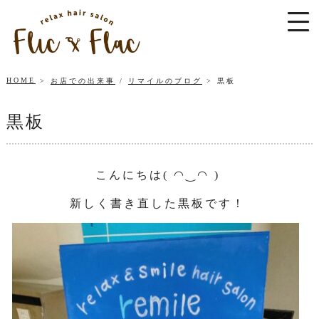
HOME
お店での出来事
/
リマイルのブログ
黒板
黒板
こんにちは( ◠‿◠ )
新しく書き直した黒板です！