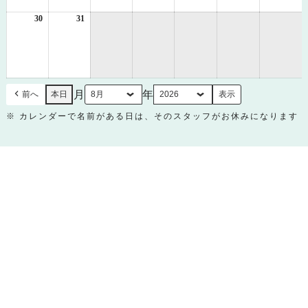
23
24
25
26
27
28
29
日
日
日
日
日
日
日
30
2026
31
2026
年
年
8
8
月
月
30
31
日
日
月
年
前へ
本日
※ カレンダーで名前がある日は、そのスタッフがお休みになります