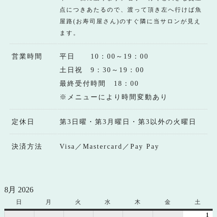
点につきあたるので、渡って頂き左へ行けば魚
屋路(お寿司屋さん)のすぐ隣に当サロンが見え
ます。
営業時間
平日 10：00～19：00
土日祝 9：30～19：00
最終受付時間 18：00
※メニューにより時間変動あり
定休日
第3日曜・第3月曜日・第3以外の火曜日
決済方法
Visa／Mastercard／Pay Pay
8月 2026
日
日
月
月
火
火
水
水
木
木
金
金
土
土
曜
曜
曜
曜
曜
曜
曜
1
20