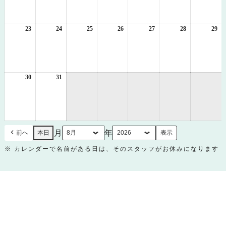
月
月
月
月
月
月
月
16
17
18
19
20
21
22
日
日
日
日
日
日
日
23
2026
24
2026
25
2026
26
2026
27
2026
28
2026
29
20
年
年
年
年
年
年
年
8
8
8
8
8
8
8
月
月
月
月
月
月
月
23
24
25
26
27
28
29
日
日
日
日
日
日
日
30
2026
31
2026
年
年
8
8
月
月
30
31
日
日
月
年
前へ
本日
※ カレンダーで名前がある日は、そのスタッフがお休みになります