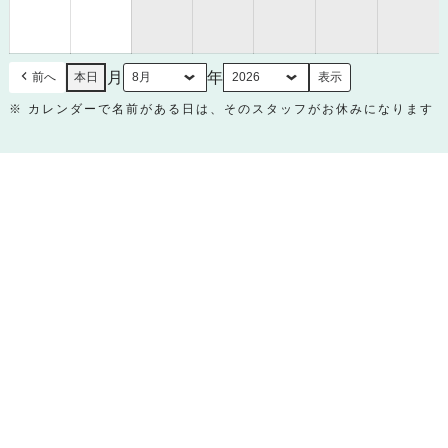
8
8
月
月
30
31
日
日
月
年
前へ
本日
※ カレンダーで名前がある日は、そのスタッフがお休みになります