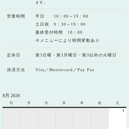
ます。
営業時間
平日 10：00～19：00
土日祝 9：30～19：00
最終受付時間 18：00
※メニューにより時間変動あり
定休日
第3日曜・第3月曜日・第3以外の火曜日
決済方法
Visa／Mastercard／Pay Pay
8月 2026
日
日
月
月
火
火
水
水
木
木
金
金
土
土
曜
曜
曜
曜
曜
曜
曜
1
20
日
日
日
日
日
日
日
年
8
月