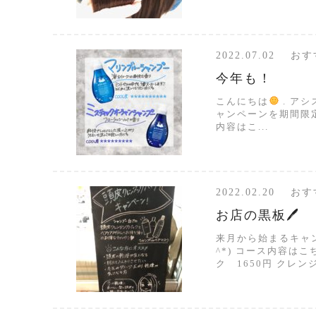
2022.07.02 
今年も！
こんにちは
. ア
ャンペーンを期間限定
内容はこ...
2022.02.20 
お店の黒板🖊
来月から始まるキャン
^*) コース内容は
ク 1650円 クレ