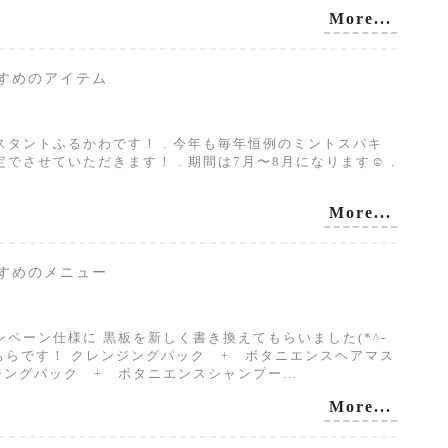
More...
おすすめのアイテム
シスタントふるかわです！ . 今年も毎年恒例のミントスパキ
でさせていただきます！ . 期間は7月〜8月になります☺︎ .
More...
おすすめのメニュー
ペーン仕様に 黒板を新しく書き換えてもらいました(*^-
こちらです！ クレンジングパック + ボタニエンスヘアマス
ンジングパック + ボタニエンスシャンプー...
More...