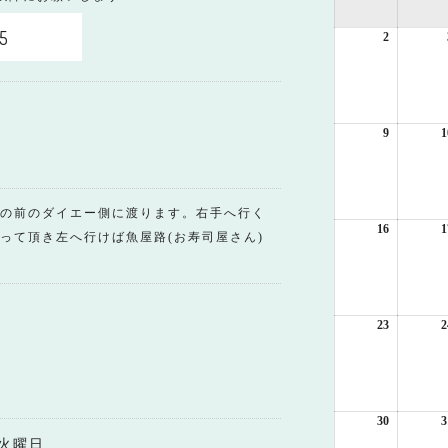
5
2
2026
年
8
月
2
日
9
2026
1
年
8
月
9
の前のダイエー側に渡ります。右手へ行く
日
16
2026
1
って頂き左へ行けば魚屋路(お寿司屋さん)
年
8
月
16
日
23
2026
2
年
8
月
23
日
30
2026
3
年
火曜日