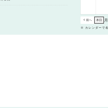
8
月
30
日
前へ
本日
※ カレンダーで