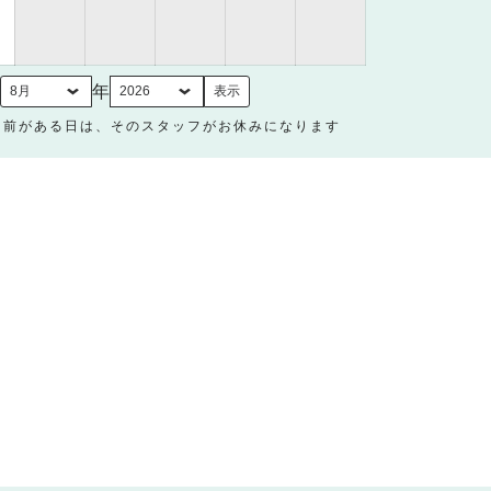
8
月
31
日
月
年
名前がある日は、そのスタッフがお休みになります