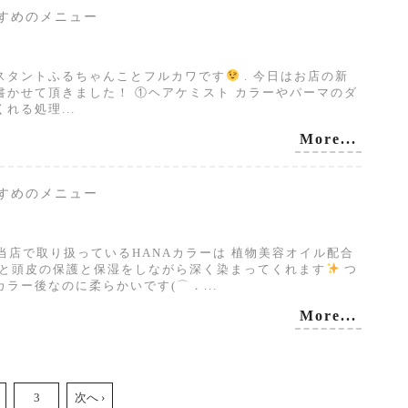
おすすめのメニュー
。
シスタントふるちゃんことフルカワです
. 今日はお店の新
書かせて頂きました！ ①ヘアケミスト カラーやパーマのダ
れる処理...
More...
おすすめのメニュー
 当店で取り扱っているHANAカラーは 植物美容オイル配合
毛と頭皮の保護と保湿をしながら深く染まってくれます
つ
ラー後なのに柔らかいです(⌒．...
More...
3
次へ ›