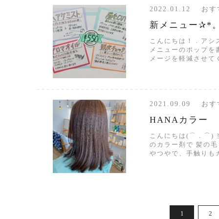
2022.01.12 
新メニュー✰*
こんにちは！ . ア
メニューのポップを
メージを軽減させてく
2021.09.09 
HANAカラー
こんにちは(⌒．⌒)
のカラー剤で 髪の
やつやで、手触りもカ
1
2