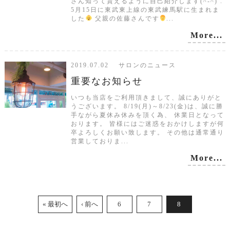
さん知って貰えるように自己紹介します(^-^) .
5月15日に東武東上線の東武練馬駅に生まれま
した
父親の佐藤さんです
...
More...
2019.07.02 サロンのニュース
重要なお知らせ
いつも当店をご利用頂きまして、誠にありがと
うございます。 8/19(月)～8/23(金)は、誠に勝
手ながら夏休み休みを頂く為、 休業日となって
おります。 皆様にはご迷惑をおかけしますが何
卒よろしくお願い致します。 その他は通常通り
営業しておりま...
More...
« 最初へ
‹ 前へ
6
7
8