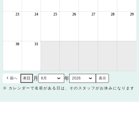
月
月
月
月
月
月
月
16
17
18
19
20
21
22
日
日
日
日
日
日
日
23
2026
24
2026
25
2026
26
2026
27
2026
28
2026
29
20
年
年
年
年
年
年
年
8
8
8
8
8
8
8
月
月
月
月
月
月
月
23
24
25
26
27
28
29
日
日
日
日
日
日
日
30
2026
31
2026
年
年
8
8
月
月
30
31
日
日
月
年
前へ
本日
※ カレンダーで名前がある日は、そのスタッフがお休みになります