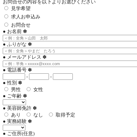
お問合せの内容を以下よりお選びください
見学希望
求人お申込み
お問合せ
●
お名前
✽
●
ふりがな
✽
●
メールアドレス
✽
●
電話番号
✽
-
-
●
性別
✽
男性
女性
●
ご年齢
✽
●
美容師免許
✽
あり
なし
取得予定
●
実務経験
✽
●
ご住所(任意)