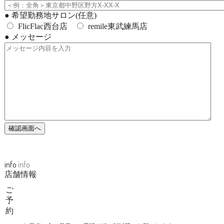
●
希望勤務地サロン(任意)
FlicFlac西台店
remile東武練馬店
●
メッセージ
info
info
店舗情報
ご
予
約