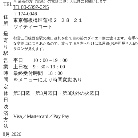
※ 業者の方（営業）の電話は19：30以降にお願いします
TEL
TEL 03-5392-0215
〒174-0046
住
東京都板橋区蓮根２−２８−２１
所
ワイティーコート
最
都営三田線西台駅の東口改札を出て目の前のダイエー側に渡ります。右手
寄
な交差点につきあたるので、渡って頂き左へ行けば魚屋路(お寿司屋さん)
り
サロンが見えます。
駅
営
平日 10：00～19：00
業
土日祝 9：30～19：00
時
最終受付時間 18：00
間
※メニューにより時間変動あり
定
休
第3日曜・第3月曜日・第3以外の火曜日
日
決
済
Visa／Mastercard／Pay Pay
方
法
8月 2026