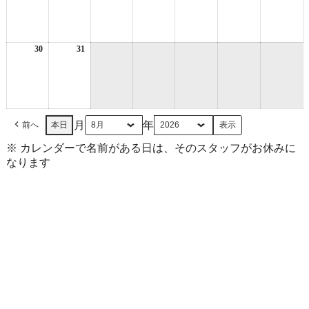
8
8
8
8
8
8
8
月
月
月
月
月
月
月
23
24
25
26
27
28
29
日
日
日
日
日
日
日
30
2026
31
2026
年
年
8
8
月
月
30
31
日
日
月
年
前へ
本日
※ カレンダーで名前がある日は、そのスタッフがお休みに
なります