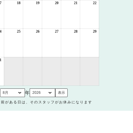
日
日
日
日
日
日
7
2026
18
2026
19
2026
20
2026
21
2026
22
2026
年
年
年
年
年
年
8
8
8
8
8
8
月
月
月
月
月
月
17
18
19
20
21
22
日
日
日
日
日
日
4
2026
25
2026
26
2026
27
2026
28
2026
29
2026
年
年
年
年
年
年
8
8
8
8
8
8
月
月
月
月
月
月
24
25
26
27
28
29
日
日
日
日
日
日
1
2026
年
8
月
31
日
月
年
名前がある日は、そのスタッフがお休みになります