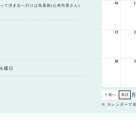
日
16
2026
1
って頂き左へ行けば魚屋路(お寿司屋さん)
年
8
月
16
日
23
2026
2
年
8
月
23
日
30
2026
3
年
火曜日
8
月
30
日
前へ
本日
※ カレンダーで