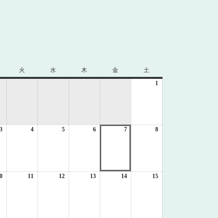
火
火
水
水
木
木
金
金
土
土
曜
曜
曜
曜
曜
1
2026
日
日
日
日
日
年
8
月
1
3
2026
4
2026
5
2026
6
2026
7
2026
8
日
2026
年
年
年
年
年
年
8
8
8
8
8
8
月
月
月
月
月
月
3
4
5
6
7
8
日
日
日
日
日
日
0
2026
11
2026
12
2026
13
2026
14
2026
15
2026
年
年
年
年
年
年
8
8
8
8
8
8
月
月
月
月
月
月
10
11
12
13
14
15