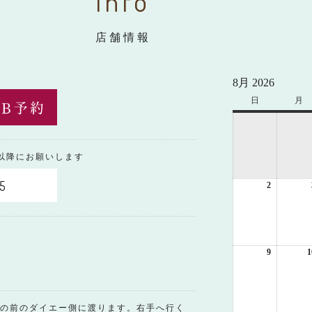
Info
店舗情報
8月 2026
日
日
月
月
曜
曜
日
日
0以降にお願いします
5
2
2026
年
8
月
2
日
9
2026
1
年
8
月
9
の前のダイエー側に渡ります。右手へ行く