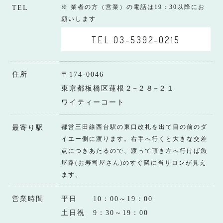
※ 業者の方（営業）の電話は19：30以降にお
TEL
願いします
TEL 03-5392-0215
住所
〒174-0046
東京都板橋区蓮根２−２８−２１
ワイティーコート
都営三田線西台駅の東口改札を出て目の前のダ
最寄り駅
イエー側に渡ります。右手へ行くと大きな交差
点につきあたるので、渡って頂き左へ行けば魚
屋路(お寿司屋さん)のすぐ隣に当サロンが見え
ます。
営業時間
平日 10：00～19：00
土日祝 9：30～19：00