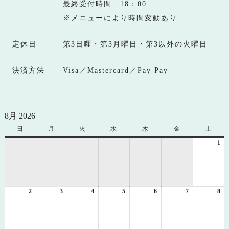
最終受付時間 18：00
※メニューにより時間変動あり
定休日
第3日曜・第3月曜日・第3以外の火曜日
決済方法
Visa／Mastercard／Pay Pay
8月 2026
日
日
月
月
火
火
水
水
木
木
金
金
土
土
曜
曜
曜
曜
曜
曜
曜
1
20
日
日
日
日
日
日
日
年
8
月
1
2
2026
3
2026
4
2026
5
2026
6
2026
7
2026
8
日
20
年
年
年
年
年
年
年
8
8
8
8
8
8
8
月
月
月
月
月
月
月