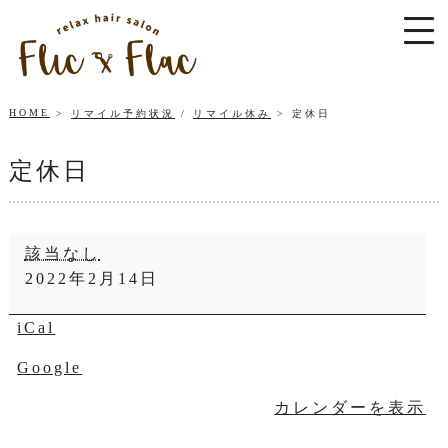
HOME
リマイル予約状況
/
リマイル休み
定休日
定休日
定
該当なし
休
2022年2月14日
日
iCal
Google
カレンダーを表示