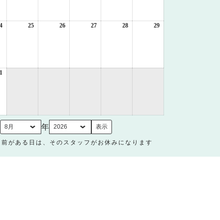
月
月
月
月
月
月
17
18
19
20
21
22
日
日
日
日
日
日
4
2026
25
2026
26
2026
27
2026
28
2026
29
2026
年
年
年
年
年
年
8
8
8
8
8
8
月
月
月
月
月
月
24
25
26
27
28
29
日
日
日
日
日
日
1
2026
年
8
月
31
日
月
年
名前がある日は、そのスタッフがお休みになります