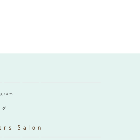
agram
ログ
ers Salon