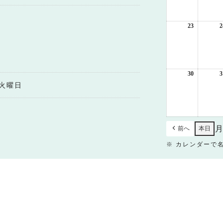
月
16
日
23
2026
2
年
8
月
23
日
30
2026
3
年
火曜日
8
月
30
日
前へ
本日
※ カレンダーで