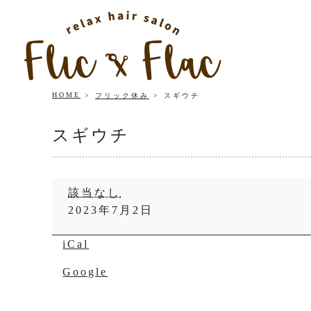
HOME
フリック休み
スギウチ
スギウチ
ス
該当なし
ギ
2023年7月2日
ウ
チ
iCal
Google