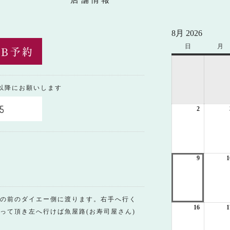
8月 2026
日
日
月
月
曜
曜
日
日
0以降にお願いします
5
2
2026
年
8
月
2
日
9
2026
1
年
8
月
9
の前のダイエー側に渡ります。右手へ行く
日
16
2026
1
って頂き左へ行けば魚屋路(お寿司屋さん)
年
8