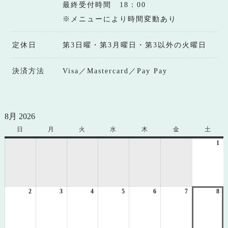
最終受付時間 18：00
※メニューにより時間変動あり
定休日
第3日曜・第3月曜日・第3以外の火曜日
決済方法
Visa／Mastercard／Pay Pay
8月 2026
日
日
月
月
火
火
水
水
木
木
金
金
土
土
曜
曜
曜
曜
曜
曜
曜
1
20
日
日
日
日
日
日
日
年
8
月
1
2
2026
3
2026
4
2026
5
2026
6
2026
7
2026
8
日
20
年
年
年
年
年
年
年
8
8
8
8
8
8
8
月
月
月
月
月
月
月