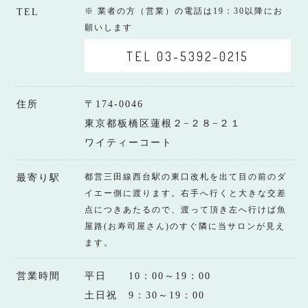
※ 業者の方（営業）の電話は19：30以降にお
TEL
願いします
TEL 03-5392-0215
住所
〒174-0046
東京都板橋区蓮根２−２８−２１
ワイティーコート
都営三田線西台駅の東口改札を出て目の前のダ
最寄り駅
イエー側に渡ります。右手へ行くと大きな交差
点につきあたるので、渡って頂き左へ行けば魚
屋路(お寿司屋さん)のすぐ隣に当サロンが見え
ます。
営業時間
平日 10：00～19：00
土日祝 9：30～19：00