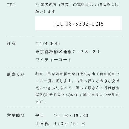
※ 業者の方（営業）の電話は19：30以降にお
TEL
願いします
TEL 03-5392-0215
住所
〒174-0046
東京都板橋区蓮根２−２８−２１
ワイティーコート
都営三田線西台駅の東口改札を出て目の前のダ
最寄り駅
イエー側に渡ります。右手へ行くと大きな交差
点につきあたるので、渡って頂き左へ行けば魚
屋路(お寿司屋さん)のすぐ隣に当サロンが見え
ます。
営業時間
平日 10：00～19：00
土日祝 9：30～19：00