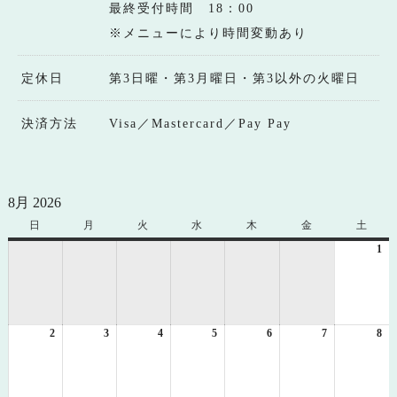
最終受付時間 18：00
※メニューにより時間変動あり
定休日
第3日曜・第3月曜日・第3以外の火曜日
決済方法
Visa／Mastercard／Pay Pay
8月 2026
日
日
月
月
火
火
水
水
木
木
金
金
土
土
曜
曜
曜
曜
曜
曜
曜
1
20
日
日
日
日
日
日
日
年
8
月
1
2
2026
3
2026
4
2026
5
2026
6
2026
7
2026
8
日
20
年
年
年
年
年
年
年
8
8
8
8
8
8
8
月
月
月
月
月
月
月