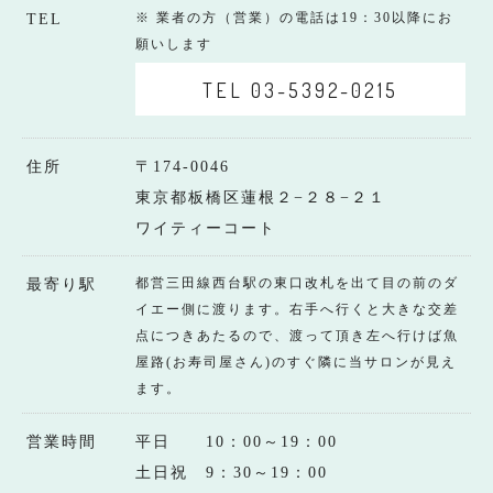
※ 業者の方（営業）の電話は19：30以降にお
TEL
願いします
TEL 03-5392-0215
住所
〒174-0046
東京都板橋区蓮根２−２８−２１
ワイティーコート
都営三田線西台駅の東口改札を出て目の前のダ
最寄り駅
イエー側に渡ります。右手へ行くと大きな交差
点につきあたるので、渡って頂き左へ行けば魚
屋路(お寿司屋さん)のすぐ隣に当サロンが見え
ます。
営業時間
平日 10：00～19：00
土日祝 9：30～19：00