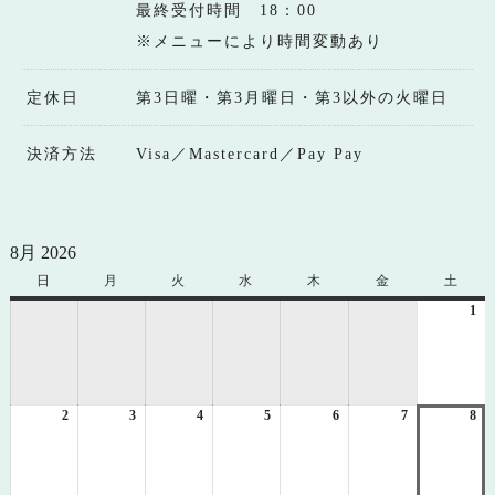
最終受付時間 18：00
※メニューにより時間変動あり
定休日
第3日曜・第3月曜日・第3以外の火曜日
決済方法
Visa／Mastercard／Pay Pay
8月 2026
日
日
月
月
火
火
水
水
木
木
金
金
土
土
曜
曜
曜
曜
曜
曜
曜
1
20
日
日
日
日
日
日
日
年
8
月
1
2
2026
3
2026
4
2026
5
2026
6
2026
7
2026
8
日
20
年
年
年
年
年
年
年
8
8
8
8
8
8
8
月
月
月
月
月
月
月