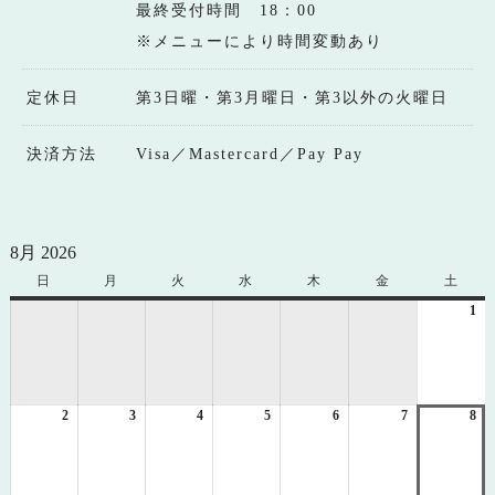
最終受付時間 18：00
※メニューにより時間変動あり
定休日
第3日曜・第3月曜日・第3以外の火曜日
決済方法
Visa／Mastercard／Pay Pay
8月 2026
日
日
月
月
火
火
水
水
木
木
金
金
土
土
曜
曜
曜
曜
曜
曜
曜
1
20
日
日
日
日
日
日
日
年
8
月
1
2
2026
3
2026
4
2026
5
2026
6
2026
7
2026
8
日
20
年
年
年
年
年
年
年
8
8
8
8
8
8
8
月
月
月
月
月
月
月