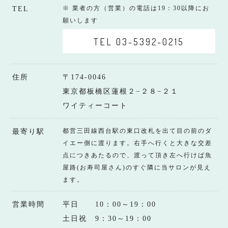
※ 業者の方（営業）の電話は19：30以降にお
TEL
願いします
TEL 03-5392-0215
住所
〒174-0046
東京都板橋区蓮根２−２８−２１
ワイティーコート
都営三田線西台駅の東口改札を出て目の前のダ
最寄り駅
イエー側に渡ります。右手へ行くと大きな交差
点につきあたるので、渡って頂き左へ行けば魚
屋路(お寿司屋さん)のすぐ隣に当サロンが見え
ます。
営業時間
平日 10：00～19：00
土日祝 9：30～19：00