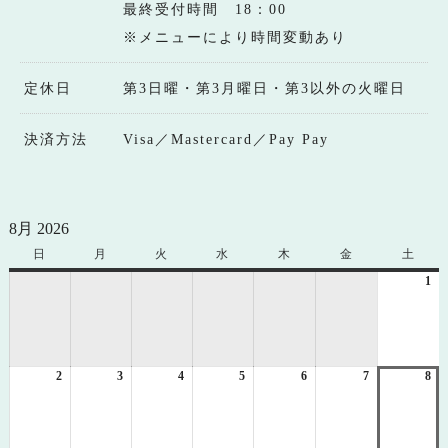
最終受付時間 18：00
※メニューにより時間変動あり
定休日
第3日曜・第3月曜日・第3以外の火曜日
決済方法
Visa／Mastercard／Pay Pay
8月 2026
日
日
月
月
火
火
水
水
木
木
金
金
土
土
曜
曜
曜
曜
曜
曜
曜
1
20
日
日
日
日
日
日
日
年
8
月
1
2
2026
3
2026
4
2026
5
2026
6
2026
7
2026
8
日
20
年
年
年
年
年
年
年
8
8
8
8
8
8
8
月
月
月
月
月
月
月