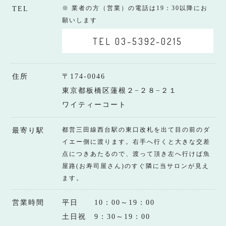
※ 業者の方（営業）の電話は19：30以降にお
TEL
願いします
TEL 03-5392-0215
住所
〒174-0046
東京都板橋区蓮根２−２８−２１
ワイティーコート
都営三田線西台駅の東口改札を出て目の前のダ
最寄り駅
イエー側に渡ります。右手へ行くと大きな交差
点につきあたるので、渡って頂き左へ行けば魚
屋路(お寿司屋さん)のすぐ隣に当サロンが見え
ます。
営業時間
平日 10：00～19：00
土日祝 9：30～19：00