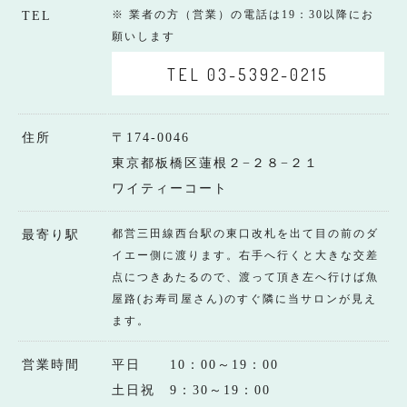
※ 業者の方（営業）の電話は19：30以降にお
TEL
願いします
TEL 03-5392-0215
住所
〒174-0046
東京都板橋区蓮根２−２８−２１
ワイティーコート
都営三田線西台駅の東口改札を出て目の前のダ
最寄り駅
イエー側に渡ります。右手へ行くと大きな交差
点につきあたるので、渡って頂き左へ行けば魚
屋路(お寿司屋さん)のすぐ隣に当サロンが見え
ます。
営業時間
平日 10：00～19：00
土日祝 9：30～19：00