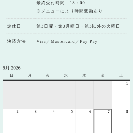
最終受付時間 18：00
※メニューにより時間変動あり
定休日
第3日曜・第3月曜日・第3以外の火曜日
決済方法
Visa／Mastercard／Pay Pay
8月 2026
日
日
月
月
火
火
水
水
木
木
金
金
土
土
曜
曜
曜
曜
曜
曜
曜
1
20
日
日
日
日
日
日
日
年
8
月
1
2
2026
3
2026
4
2026
5
2026
6
2026
7
2026
8
日
20
年
年
年
年
年
年
年
8
8
8
8
8
8
8
月
月
月
月
月
月
月