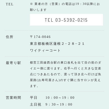
※ 業者の方（営業）の電話は19：30以降にお
TEL
願いします
TEL 03-5392-0215
住所
〒174-0046
東京都板橋区蓮根２−２８−２１
ワイティーコート
都営三田線西台駅の東口改札を出て目の前のダ
最寄り駅
イエー側に渡ります。右手へ行くと大きな交差
点につきあたるので、渡って頂き左へ行けば魚
屋路(お寿司屋さん)のすぐ隣に当サロンが見え
ます。
営業時間
平日 10：00～19：00
土日祝 9：30～19：00