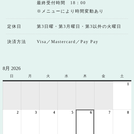
最終受付時間 18：00
※メニューにより時間変動あり
定休日
第3日曜・第3月曜日・第3以外の火曜日
決済方法
Visa／Mastercard／Pay Pay
8月 2026
日
日
月
月
火
火
水
水
木
木
金
金
土
土
曜
曜
曜
曜
曜
曜
曜
1
20
日
日
日
日
日
日
日
年
8
月
1
2
2026
3
2026
4
2026
5
2026
6
2026
7
2026
8
日
20
年
年
年
年
年
年
年
8
8
8
8
8
8
8
月
月
月
月
月
月
月