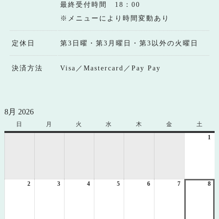
最終受付時間 18：00
※メニューにより時間変動あり
定休日
第3日曜・第3月曜日・第3以外の火曜日
決済方法
Visa／Mastercard／Pay Pay
8月 2026
日
日
月
月
火
火
水
水
木
木
金
金
土
土
曜
曜
曜
曜
曜
曜
曜
1
20
日
日
日
日
日
日
日
年
8
月
1
2
2026
3
2026
4
2026
5
2026
6
2026
7
2026
8
日
20
年
年
年
年
年
年
年
8
8
8
8
8
8
8
月
月
月
月
月
月
月