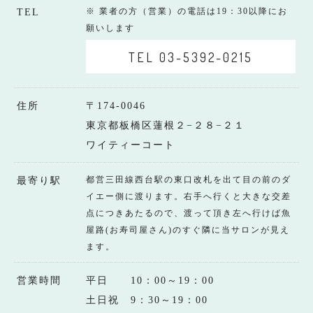
※ 業者の方（営業）の電話は19：30以降にお
TEL
願いします
TEL 03-5392-0215
住所
〒174-0046
東京都板橋区蓮根２−２８−２１
ワイティーコート
都営三田線西台駅の東口改札を出て目の前のダ
最寄り駅
イエー側に渡ります。右手へ行くと大きな交差
点につきあたるので、渡って頂き左へ行けば魚
屋路(お寿司屋さん)のすぐ隣に当サロンが見え
ます。
営業時間
平日 10：00～19：00
土日祝 9：30～19：00