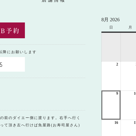
8月 2026
日
日
月
月
曜
曜
日
日
0以降にお願いします
5
2
2026
年
8
月
2
日
9
2026
1
年
8
月
9
の前のダイエー側に渡ります。右手へ行く
日
16
2026
1
って頂き左へ行けば魚屋路(お寿司屋さん)
年
8