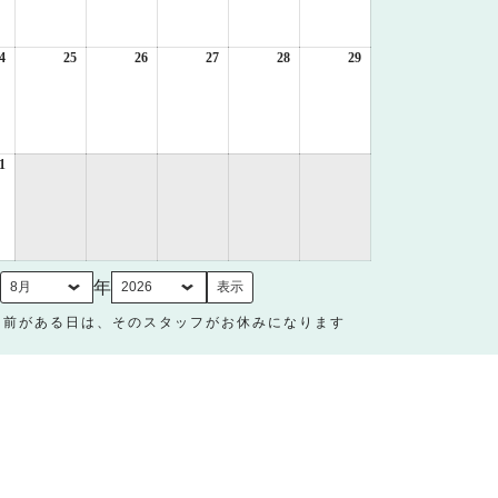
月
月
月
月
月
月
17
18
19
20
21
22
日
日
日
日
日
日
4
2026
25
2026
26
2026
27
2026
28
2026
29
2026
年
年
年
年
年
年
8
8
8
8
8
8
月
月
月
月
月
月
24
25
26
27
28
29
日
日
日
日
日
日
1
2026
年
8
月
31
日
月
年
名前がある日は、そのスタッフがお休みになります