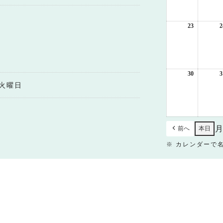
月
16
日
23
2026
2
年
8
月
23
日
30
2026
3
年
火曜日
8
月
30
日
前へ
本日
※ カレンダーで