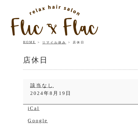
HOME
リマイル休み
店休日
店休日
店
該当なし
休
2024年8月19日
日
iCal
Google