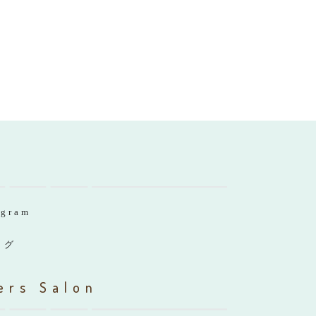
agram
ログ
ers Salon