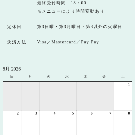
最終受付時間 18：00
※メニューにより時間変動あり
定休日
第3日曜・第3月曜日・第3以外の火曜日
決済方法
Visa／Mastercard／Pay Pay
8月 2026
日
日
月
月
火
火
水
水
木
木
金
金
土
土
曜
曜
曜
曜
曜
曜
曜
1
20
日
日
日
日
日
日
日
年
8
月
1
2
2026
3
2026
4
2026
5
2026
6
2026
7
2026
8
日
20
年
年
年
年
年
年
年
8
8
8
8
8
8
8
月
月
月
月
月
月
月