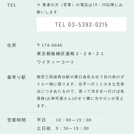
※ 業者の方（営業）の電話は19：30以降にお
TEL
願いします
TEL 03-5392-0215
住所
〒174-0046
東京都板橋区蓮根２−２８−２１
ワイティーコート
都営三田線西台駅の東口改札を出て目の前のダ
最寄り駅
イエー側に渡ります。右手へ行くと大きな交差
点につきあたるので、渡って頂き左へ行けば魚
屋路(お寿司屋さん)のすぐ隣に当サロンが見え
ます。
営業時間
平日 10：00～19：00
土日祝 9：30～19：00