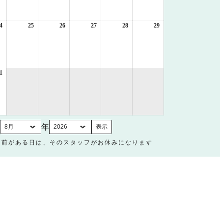
月
月
月
月
月
月
17
18
19
20
21
22
日
日
日
日
日
日
4
2026
25
2026
26
2026
27
2026
28
2026
29
2026
年
年
年
年
年
年
8
8
8
8
8
8
月
月
月
月
月
月
24
25
26
27
28
29
日
日
日
日
日
日
1
2026
年
8
月
31
日
月
年
名前がある日は、そのスタッフがお休みになります