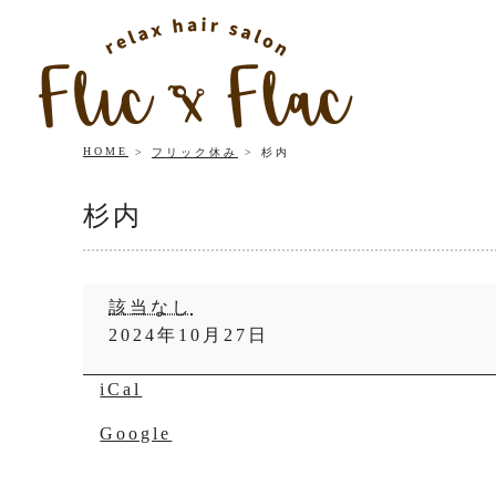
HOME
フリック休み
杉内
杉内
杉
該当なし
内
2024年10月27日
iCal
Google