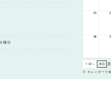
月
16
日
23
2026
2
年
8
月
23
日
30
2026
3
年
火曜日
8
月
30
日
前へ
本日
※ カレンダーで