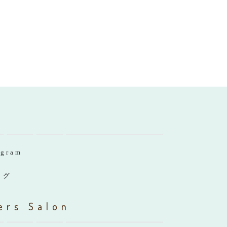
agram
ログ
ers Salon