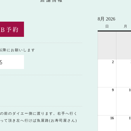
8月 2026
日
日
月
月
曜
曜
日
日
0以降にお願いします
5
2
2026
年
8
月
2
日
9
2026
1
年
8
月
9
の前のダイエー側に渡ります。右手へ行く
日
16
2026
1
って頂き左へ行けば魚屋路(お寿司屋さん)
年
8