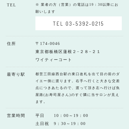
※ 業者の方（営業）の電話は19：30以降にお
TEL
願いします
TEL 03-5392-0215
住所
〒174-0046
東京都板橋区蓮根２−２８−２１
ワイティーコート
都営三田線西台駅の東口改札を出て目の前のダ
最寄り駅
イエー側に渡ります。右手へ行くと大きな交差
点につきあたるので、渡って頂き左へ行けば魚
屋路(お寿司屋さん)のすぐ隣に当サロンが見え
ます。
営業時間
平日 10：00～19：00
土日祝 9：30～19：00