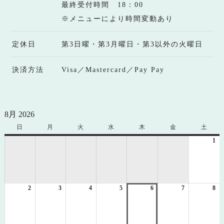
最終受付時間 18：00
※メニューにより時間変動あり
定休日
第3日曜・第3月曜日・第3以外の火曜日
決済方法
Visa／Mastercard／Pay Pay
8月 2026
日
日
月
月
火
火
水
水
木
木
金
金
土
土
曜
曜
曜
曜
曜
曜
曜
1
20
日
日
日
日
日
日
日
年
8
月
1
2
2026
3
2026
4
2026
5
2026
6
2026
7
2026
8
日
20
年
年
年
年
年
年
年
8
8
8
8
8
8
8
月
月
月
月
月
月
月