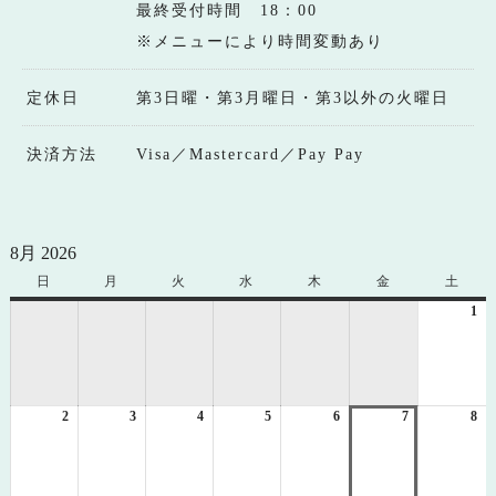
最終受付時間 18：00
※メニューにより時間変動あり
定休日
第3日曜・第3月曜日・第3以外の火曜日
決済方法
Visa／Mastercard／Pay Pay
8月 2026
日
日
月
月
火
火
水
水
木
木
金
金
土
土
曜
曜
曜
曜
曜
曜
曜
1
20
日
日
日
日
日
日
日
年
8
月
1
2
2026
3
2026
4
2026
5
2026
6
2026
7
2026
8
日
20
年
年
年
年
年
年
年
8
8
8
8
8
8
8
月
月
月
月
月
月
月