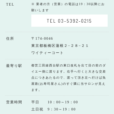
※ 業者の方（営業）の電話は19：30以降にお
TEL
願いします
TEL 03-5392-0215
住所
〒174-0046
東京都板橋区蓮根２−２８−２１
ワイティーコート
都営三田線西台駅の東口改札を出て目の前のダ
最寄り駅
イエー側に渡ります。右手へ行くと大きな交差
点につきあたるので、渡って頂き左へ行けば魚
屋路(お寿司屋さん)のすぐ隣に当サロンが見え
ます。
営業時間
平日 10：00～19：00
土日祝 9：30～19：00