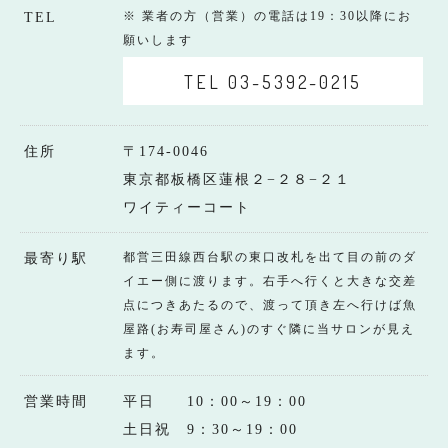
※ 業者の方（営業）の電話は19：30以降にお
TEL
願いします
TEL 03-5392-0215
住所
〒174-0046
東京都板橋区蓮根２−２８−２１
ワイティーコート
都営三田線西台駅の東口改札を出て目の前のダ
最寄り駅
イエー側に渡ります。右手へ行くと大きな交差
点につきあたるので、渡って頂き左へ行けば魚
屋路(お寿司屋さん)のすぐ隣に当サロンが見え
ます。
営業時間
平日 10：00～19：00
土日祝 9：30～19：00