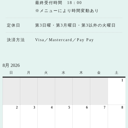
最終受付時間 18：00
※メニューにより時間変動あり
定休日
第3日曜・第3月曜日・第3以外の火曜日
決済方法
Visa／Mastercard／Pay Pay
8月 2026
日
日
月
月
火
火
水
水
木
木
金
金
土
土
曜
曜
曜
曜
曜
曜
曜
1
20
日
日
日
日
日
日
日
年
8
月
1
2
2026
3
2026
4
2026
5
2026
6
2026
7
2026
8
日
20
年
年
年
年
年
年
年
8
8
8
8
8
8
8
月
月
月
月
月
月
月