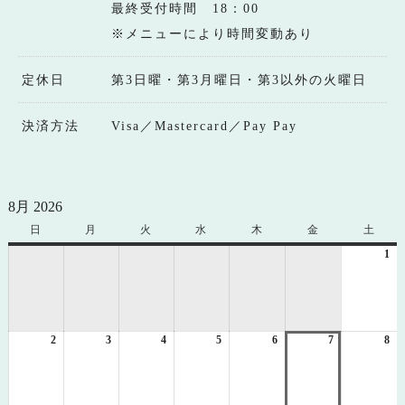
最終受付時間 18：00
※メニューにより時間変動あり
定休日
第3日曜・第3月曜日・第3以外の火曜日
決済方法
Visa／Mastercard／Pay Pay
8月 2026
日
日
月
月
火
火
水
水
木
木
金
金
土
土
曜
曜
曜
曜
曜
曜
曜
1
20
日
日
日
日
日
日
日
年
8
月
1
2
2026
3
2026
4
2026
5
2026
6
2026
7
2026
8
日
20
年
年
年
年
年
年
年
8
8
8
8
8
8
8
月
月
月
月
月
月
月