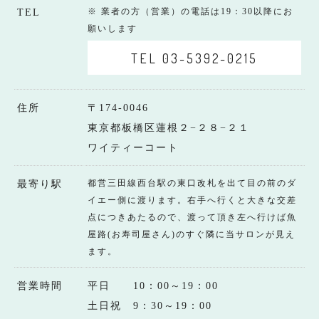
※ 業者の方（営業）の電話は19：30以降にお
TEL
願いします
TEL 03-5392-0215
住所
〒174-0046
東京都板橋区蓮根２−２８−２１
ワイティーコート
都営三田線西台駅の東口改札を出て目の前のダ
最寄り駅
イエー側に渡ります。右手へ行くと大きな交差
点につきあたるので、渡って頂き左へ行けば魚
屋路(お寿司屋さん)のすぐ隣に当サロンが見え
ます。
営業時間
平日 10：00～19：00
土日祝 9：30～19：00