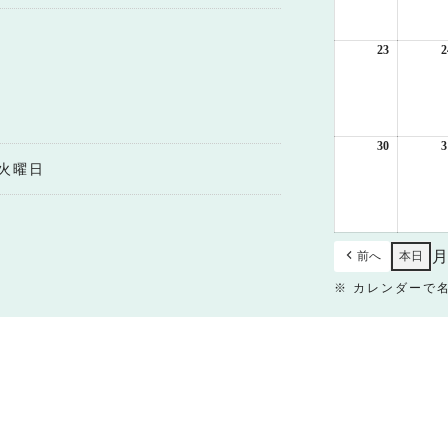
月
16
日
23
2026
2
年
8
月
23
日
30
2026
3
年
火曜日
8
月
30
日
前へ
本日
※ カレンダーで