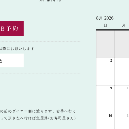
8月 2026
日
日
月
月
曜
曜
日
日
0以降にお願いします
5
2
2026
年
8
月
2
日
9
2026
1
年
8
月
9
の前のダイエー側に渡ります。右手へ行く
日
16
2026
1
って頂き左へ行けば魚屋路(お寿司屋さん)
年
8