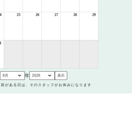
月
月
月
月
月
月
17
18
19
20
21
22
日
日
日
日
日
日
4
2026
25
2026
26
2026
27
2026
28
2026
29
2026
年
年
年
年
年
年
8
8
8
8
8
8
月
月
月
月
月
月
24
25
26
27
28
29
日
日
日
日
日
日
1
2026
年
8
月
31
日
月
年
名前がある日は、そのスタッフがお休みになります