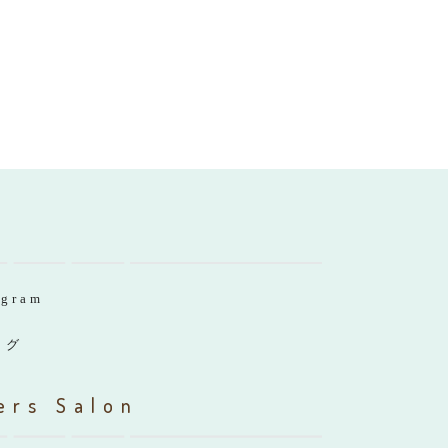
agram
ログ
ers Salon