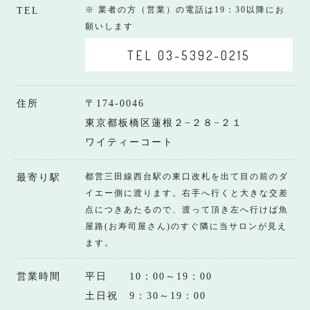
※ 業者の方（営業）の電話は19：30以降にお
TEL
願いします
TEL 03-5392-0215
住所
〒174-0046
東京都板橋区蓮根２−２８−２１
ワイティーコート
都営三田線西台駅の東口改札を出て目の前のダ
最寄り駅
イエー側に渡ります。右手へ行くと大きな交差
点につきあたるので、渡って頂き左へ行けば魚
屋路(お寿司屋さん)のすぐ隣に当サロンが見え
ます。
営業時間
平日 10：00～19：00
土日祝 9：30～19：00