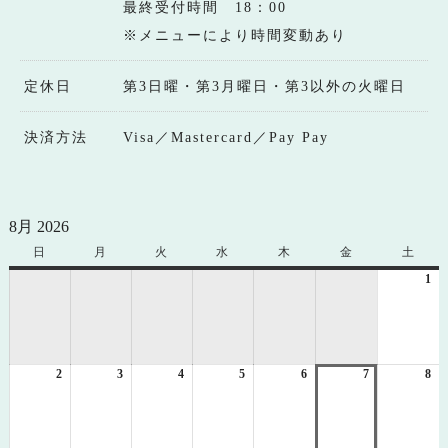
最終受付時間 18：00
※メニューにより時間変動あり
定休日
第3日曜・第3月曜日・第3以外の火曜日
決済方法
Visa／Mastercard／Pay Pay
8月 2026
日
日
月
月
火
火
水
水
木
木
金
金
土
土
曜
曜
曜
曜
曜
曜
曜
1
20
日
日
日
日
日
日
日
年
8
月
1
2
2026
3
2026
4
2026
5
2026
6
2026
7
2026
8
日
20
年
年
年
年
年
年
年
8
8
8
8
8
8
8
月
月
月
月
月
月
月