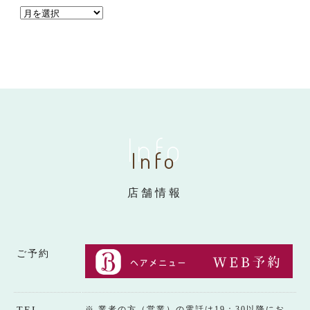
Info
Info
店舗情報
ご予約
※ 業者の方（営業）の電話は19：30以降にお