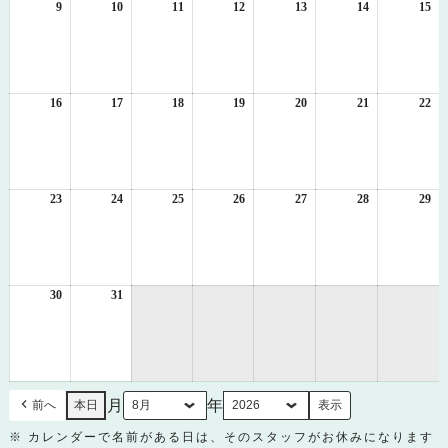
日
日
日
日
日
日
日
9
2026
10
2026
11
2026
12
2026
13
2026
14
2026
15
20
年
年
年
年
年
年
年
8
8
8
8
8
8
8
月
月
月
月
月
月
月
9
10
11
12
13
14
15
日
日
日
日
日
日
日
16
2026
17
2026
18
2026
19
2026
20
2026
21
2026
22
20
年
年
年
年
年
年
年
8
8
8
8
8
8
8
月
月
月
月
月
月
月
16
17
18
19
20
21
22
日
日
日
日
日
日
日
23
2026
24
2026
25
2026
26
2026
27
2026
28
2026
29
20
年
年
年
年
年
年
年
8
8
8
8
8
8
8
月
月
月
月
月
月
月
23
24
25
26
27
28
29
日
日
日
日
日
日
日
30
2026
31
2026
年
年
8
8
月
月
30
31
日
日
月
年
前へ
本日
※ カレンダーで名前がある日は、そのスタッフがお休みになります