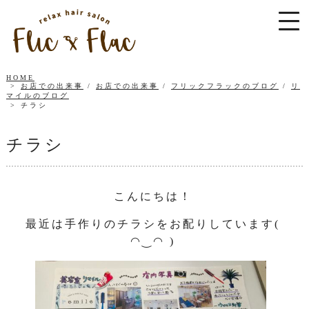
HOME
お店での出来事
/
お店での出来事
/
フリックフラックのブログ
/
リ
マイルのブログ
チラシ
チラシ
こんにちは！
最近は手作りのチラシをお配りしています(
◠‿◠ )