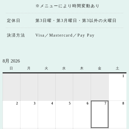
※メニューにより時間変動あり
定休日
第3日曜・第3月曜日・第3以外の火曜日
決済方法
Visa／Mastercard／Pay Pay
8月 2026
日
日
月
月
火
火
水
水
木
木
金
金
土
土
曜
曜
曜
曜
曜
曜
曜
1
20
日
日
日
日
日
日
日
年
8
月
1
2
2026
3
2026
4
2026
5
2026
6
2026
7
2026
8
日
20
年
年
年
年
年
年
年
8
8
8
8
8
8
8
月
月
月
月
月
月
月
2
3
4
5
6
7
8