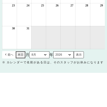
16
17
18
19
20
21
22
日
日
日
日
日
日
日
23
2026
24
2026
25
2026
26
2026
27
2026
28
2026
29
20
年
年
年
年
年
年
年
8
8
8
8
8
8
8
月
月
月
月
月
月
月
23
24
25
26
27
28
29
日
日
日
日
日
日
日
30
2026
31
2026
年
年
8
8
月
月
30
31
日
日
月
年
前へ
本日
※ カレンダーで名前がある日は、そのスタッフがお休みになります