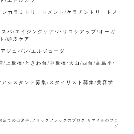
ト/エドルカラー
オインカラミトリートメント/ケラチントリートメ
ドスパ/エイジングケア/ハリコシアップ/オーガ
ト/頭皮ケア
A/アジュバン/エルジューダ
/上板橋/ときわ台/中板橋/大山/西台/高島平/
/アシスタント募集/スタイリスト募集/美容学
お店での出来事
,
フリックフラックのブログ
,
リマイルのブロ
グ