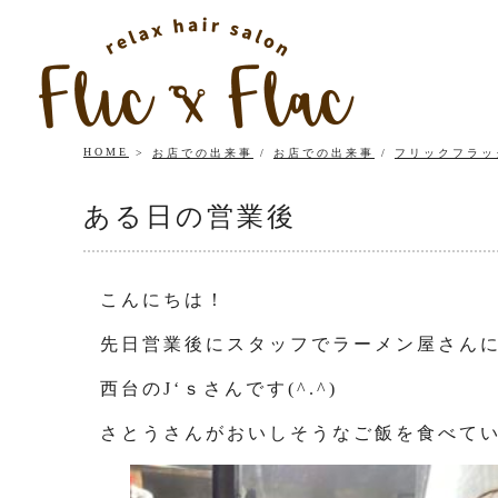
HOME
お店での出来事
/
お店での出来事
/
フリックフラッ
ある日の営業後
こんにちは！
先日営業後にスタッフでラーメン屋さん
西台のJ‘ｓさんです(^.^)
さとうさんがおいしそうなご飯を食べていま