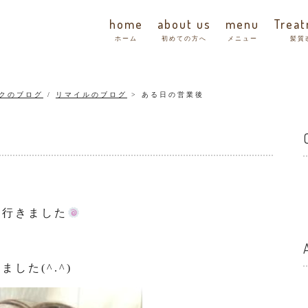
home
about us
menu
Trea
ホーム
初めての方へ
メニュー
髪質
クのブログ
/
リマイルのブログ
ある日の営業後
に行きました
した(^.^)