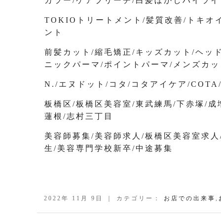
カラー/ケアブリーチ/白髪ぼかしハイライ
TOKIOトリートメント/髪質改善/トキ
ント
前髪カット/縮毛矯正/キッズカット/ヘッ
ニックパーマ/ポイントパーマ/メンズカッ
N./エヌドット/コタ/コタアイケア/COT
板橋区/板橋区美容室/東武練馬/下赤塚/成増
蓮根/志村三丁目
美容師募集/美容師求人/板橋区美容室求人
生/美容専門学校新卒/中途募集
2022年 11月 9日 ｜ カテゴリー：
お店での出来事
,