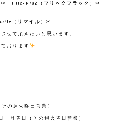
 ✂
Flic-Flac
（
フリックフラック
）✂
emile
（
リマイル
）✂
をさせて頂きたいと思います。
しております
（その週火曜日営業）
 日・月曜日（その週火曜日営業）