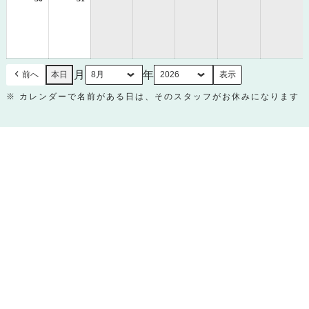
年
年
8
8
月
月
30
31
日
日
月
年
前へ
本日
※ カレンダーで名前がある日は、そのスタッフがお休みになります