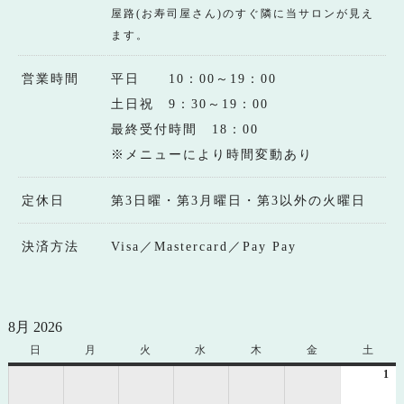
屋路(お寿司屋さん)のすぐ隣に当サロンが見え
ます。
営業時間
平日 10：00～19：00
土日祝 9：30～19：00
最終受付時間 18：00
※メニューにより時間変動あり
定休日
第3日曜・第3月曜日・第3以外の火曜日
決済方法
Visa／Mastercard／Pay Pay
8月 2026
日
日
月
月
火
火
水
水
木
木
金
金
土
土
曜
曜
曜
曜
曜
曜
曜
1
20
日
日
日
日
日
日
日
年