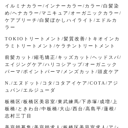
イルミナカラー/インナーカラー/カラー/白髪染
め/ヘナカラー/マニキュア/オーガニックカラー/
ケアブリーチ/白髪ぼかしハイライト/エドルカ
ラー
TOKIOトリートメント/髪質改善/トキオインカ
ラミトリートメント/ケラチントリートメント
前髪カット/縮毛矯正/キッズカット/ヘッドスパ/
エイジングケア/ハリコシアップ/オーガニック
パーマ/ポイントパーマ/メンズカット/頭皮ケア
N./エヌドット/コタ/コタアイケア/COTA/アジ
ュバン/エルジューダ
板橋区/板橋区美容室/東武練馬/下赤塚/成増/上
板橋/ときわ台/中板橋/大山/西台/高島平/蓮根/
志村三丁目
美容師募集/美容師求人/板橋区美容室求人/アシ