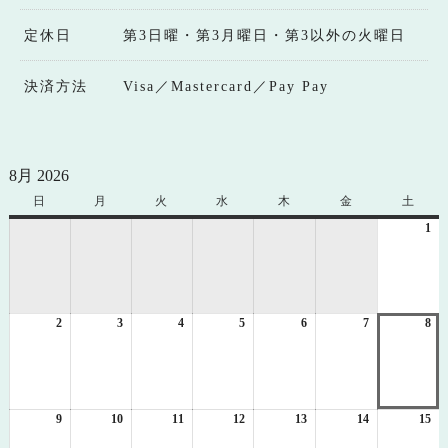
定休日
第3日曜・第3月曜日・第3以外の火曜日
決済方法
Visa／Mastercard／Pay Pay
8月 2026
日
日
月
月
火
火
水
水
木
木
金
金
土
土
曜
曜
曜
曜
曜
曜
曜
1
20
日
日
日
日
日
日
日
年
8
月
1
2
2026
3
2026
4
2026
5
2026
6
2026
7
2026
8
日
20
年
年
年
年
年
年
年
8
8
8
8
8
8
8
月
月
月
月
月
月
月
2
3
4
5
6
7
8
日
日
日
日
日
日
日
9
2026
10
2026
11
2026
12
2026
13
2026
14
2026
15
20
年
年
年
年
年
年
年