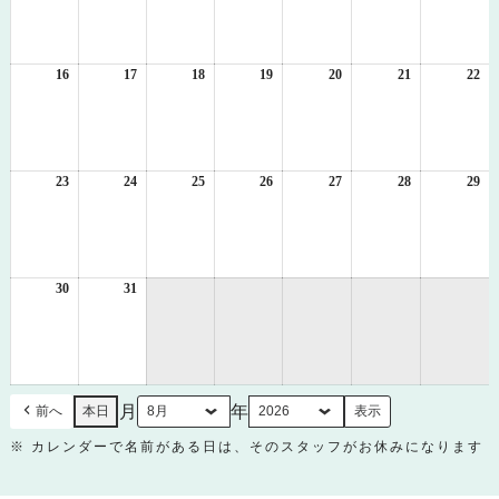
8
8
8
8
8
8
8
月
月
月
月
月
月
月
9
10
11
12
13
14
15
日
日
日
日
日
日
日
16
2026
17
2026
18
2026
19
2026
20
2026
21
2026
22
20
年
年
年
年
年
年
年
8
8
8
8
8
8
8
月
月
月
月
月
月
月
16
17
18
19
20
21
22
日
日
日
日
日
日
日
23
2026
24
2026
25
2026
26
2026
27
2026
28
2026
29
20
年
年
年
年
年
年
年
8
8
8
8
8
8
8
月
月
月
月
月
月
月
23
24
25
26
27
28
29
日
日
日
日
日
日
日
30
2026
31
2026
年
年
8
8
月
月
30
31
日
日
月
年
前へ
本日
※ カレンダーで名前がある日は、そのスタッフがお休みになります