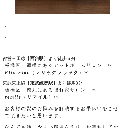
.
.
.
都営三田線【
西台駅
】より徒歩５分
板橋区 蓮根にあるアットホームサロン ✂
Flic-Flac
（
フリックフラック
）✂
東武東上線【
東武練馬駅
】より徒歩3分
板橋区 徳丸にある隠れ家サロン ✂
remile
（
リマイル
）✂
お客様の髪のお悩みを解消するお手伝いをさせ
て頂きたいと思います。
なんでも話しやすい環境を作り、お待ちしてお